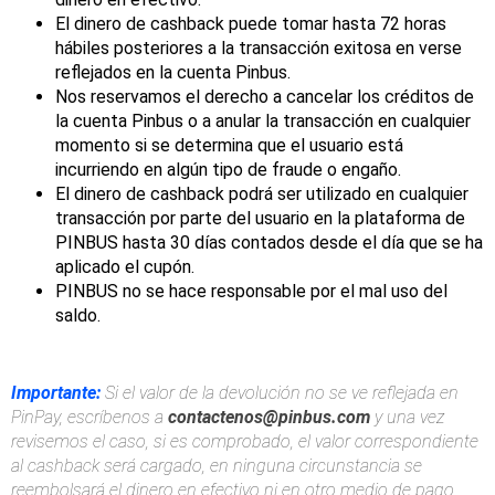
El dinero de cashback puede tomar hasta 72 horas
hábiles posteriores a la transacción exitosa en verse
reflejados en la cuenta Pinbus.
Nos reservamos el derecho a cancelar los créditos de
la cuenta Pinbus o a anular la transacción en cualquier
momento si se determina que el usuario está
incurriendo en algún tipo de fraude o engaño.
El dinero de cashback podrá ser utilizado en cualquier
transacción por parte del usuario en la plataforma de
PINBUS hasta 30 días contados desde el día que se ha
aplicado el cupón.
PINBUS no se hace responsable por el mal uso del
saldo.
Importante:
Si el valor de la devolución no se ve reflejada en
PinPay, escríbenos a
contactenos@pinbus.com
y una vez
revisemos el caso, si es comprobado, el valor correspondiente
al cashback será cargado, en ninguna circunstancia se
reembolsará el dinero en efectivo ni en otro medio de pago.